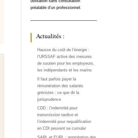
utilisation sans consultation
préalable d’un professionnel.
Actualités :
Hausse du coût de l’énergie :
l’URSSAF active des mesures
de soutien pour les employeurs,
les indépendants et les marins
Il faut parfois payer la
rémunération des salariés
grévistes : ce que dit la
jurisprudence
CDD : l’indemnité pour
transmission tardive et
l’indemnité pour requalification
en CDI peuvent se cumuler
SARL et EURL : approbation des