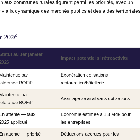
 aux communes rurales figurent parmi les priorités, avec un
s via la dynamique des marchés publics et des aides territoriales
er 2026
Statut au 1er janvier
Impact potentiel si rétroactivité
2026
Maintenue par
Exonération cotisations
tolérance BOFiP
restauration/hôtellerie
Maintenue par
Avantage salarial sans cotisations
tolérance BOFiP
En attente — taux
Économie estimée à 1,3 Md€ pour
2025 appliqué
les entreprises
En attente — priorité
Déductions accrues pour les