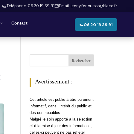
Téléphone :
06 20 19 39 91
Email :
jennyferlouison@blaec.fr
Contact
06 20 19 39 91
Rechercher
t
Avertissement :
Cet article est publié à titre purement
informatif, dans l’intérêt du public et
des contribuables.
Malgré le soin apporté à la sélection
et à la mise à jour des informations,
celles-ci peuvent ne pas refléter