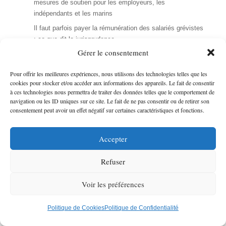
mesures de soutien pour les employeurs, les
indépendants et les marins
Il faut parfois payer la rémunération des salariés grévistes
: ce que dit la jurisprudence
Gérer le consentement
CDD : l’indemnité pour transmission tardive et l’indemnité
pour requalification en CDI peuvent se cumuler
Pour offrir les meilleures expériences, nous utilisons des technologies telles que les
SARL et EURL : approbation des comptes 2025 – rôle
cookies pour stocker et/ou accéder aux informations des appareils. Le fait de consentir
exclusif de l’assemblée des associés
à ces technologies nous permettra de traiter des données telles que le comportement de
navigation ou les ID uniques sur ce site. Le fait de ne pas consentir ou de retirer son
Taux des comptes d’associés : comment est calculé le
consentement peut avoir un effet négatif sur certaines caractéristiques et fonctions.
taux limite de déduction des intérêts
Comptabilisation des avoirs des majeurs protégés dans
Accepter
les comptes annuels des associations tutélaires : position
de l’ANC
Refuser
Déclaration maladie professionnelle : l’établissement
destinataire du double CPAM en cas de multi-
Voir les préférences
établissements
CPF 2026 : le titulaire devra payer 150 € pour toute
Guide Facture électronique
Politique de Cookies
Politique de Confidentialité
nouvelle formation éligible