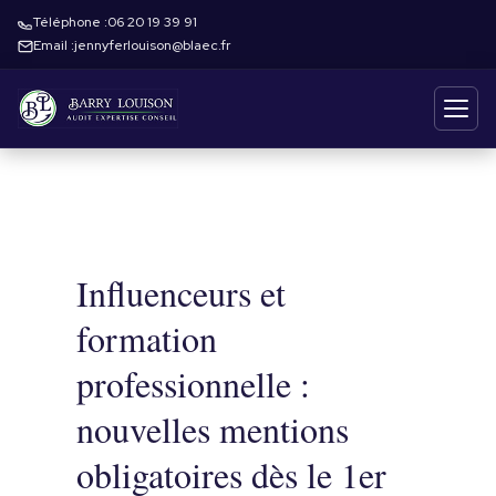
Téléphone :
06 20 19 39 91
Email :
jennyferlouison@blaec.fr
Influenceurs et
formation
professionnelle :
nouvelles mentions
obligatoires dès le 1er