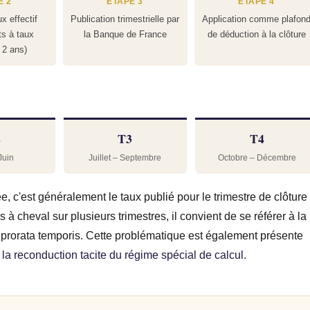
E 2
ÉTAPE 3
ÉTAPE 4
x effectif
Publication trimestrielle par
Application comme plafon
s à taux
la Banque de France
de déduction à la clôture
 2 ans)
2
T3
T4
 Juin
Juillet – Septembre
Octobre – Décembre
, c'est généralement le taux publié pour le trimestre de clôture
 à cheval sur plusieurs trimestres, il convient de se référer à la
n prorata temporis. Cette problématique est également présente
la reconduction tacite du régime spécial de calcul
.