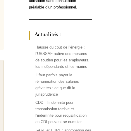
utilisation sans consultation
préalable d’un professionnel.
Actualités :
Hausse du coût de l’énergie :
l’URSSAF active des mesures
de soutien pour les employeurs,
les indépendants et les marins
Il faut parfois payer la
rémunération des salariés
grévistes : ce que dit la
jurisprudence
CDD : l’indemnité pour
transmission tardive et
l’indemnité pour requalification
en CDI peuvent se cumuler
SARL et EURL : approbation des