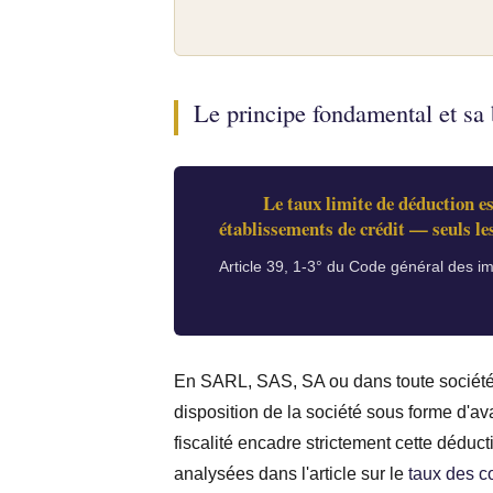
Le principe fondamental et sa 
Le taux limite de déduction es
établissements de crédit — seuls les
Article 39, 1-3° du Code général des im
En SARL, SAS, SA ou dans toute société 
disposition de la société sous forme d'a
fiscalité encadre strictement cette déduct
analysées dans l'article sur le
taux des c