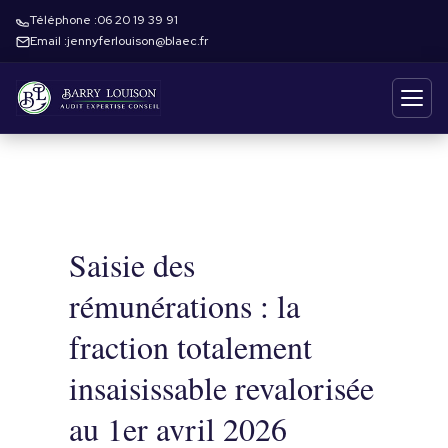
Téléphone :
06 20 19 39 91
Email :
jennyferlouison@blaec.fr
Saisie des
rémunérations : la
fraction totalement
insaisissable revalorisée
au 1er avril 2026