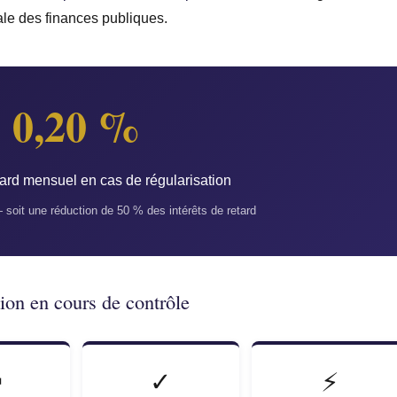
ale des finances publiques.
0,20 %
etard mensuel en cas de régularisation
 soit une réduction de 50 % des intérêts de retard
tion en cours de contrôle

✓
⚡