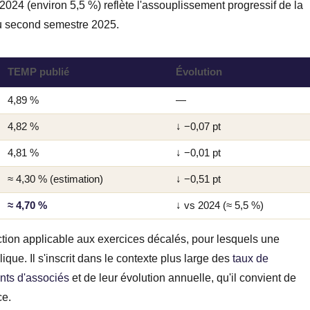
 2024 (environ 5,5 %) reflète l'assouplissement progressif de la
u second semestre 2025.
TEMP publié
Évolution
4,89 %
—
4,82 %
↓ −0,07 pt
4,81 %
↓ −0,01 pt
≈ 4,30 % (estimation)
↓ −0,51 pt
≈ 4,70 %
↓ vs 2024 (≈ 5,5 %)
ction applicable aux exercices décalés, pour lesquels une
ique. Il s'inscrit dans le contexte plus large des
taux de
nts d'associés
et de leur évolution annuelle, qu'il convient de
ce.