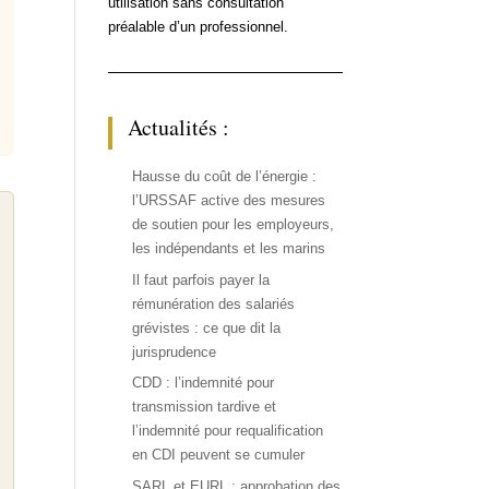
utilisation sans consultation
préalable d’un professionnel.
Actualités :
Hausse du coût de l’énergie :
l’URSSAF active des mesures
de soutien pour les employeurs,
les indépendants et les marins
Il faut parfois payer la
rémunération des salariés
grévistes : ce que dit la
jurisprudence
CDD : l’indemnité pour
transmission tardive et
l’indemnité pour requalification
en CDI peuvent se cumuler
SARL et EURL : approbation des