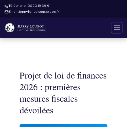
Téléphone :
06 20 19 39 91
Email :
jennyferlouison@blaec.fr
Projet de loi de finances
2026 : premières
mesures fiscales
dévoilées