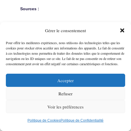
Sources :
Assemblée nationale – Dossier législatif du PLF
Gérer le consentement
2026
Ministère de l'Économie – Présentation du projet
Pour offrir les meilleures expériences, nous utilisons des technologies telles que les
de budget pour 2026
cookies pour stocker et/ou accéder aux informations des appareils. Le fait de consentir
à ces technologies nous permettra de traiter des données telles que le comportement de
DGFiP – Réforme de la facturation électronique
navigation ou les ID uniques sur ce site. Le fait de ne pas consentir ou de retirer son
et sanctions
consentement peut avoir un effet négatif sur certaines caractéristiques et fonctions.
Barry Louison Audit – PLF 2026 : feuille de route
du gouvernement
Accepter
Refuser
Voir les préférences
Guide Facture électronique
Politique de Cookies
Politique de Confidentialité